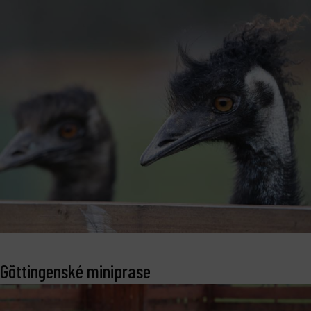
Göttingenské miniprase
bmenu