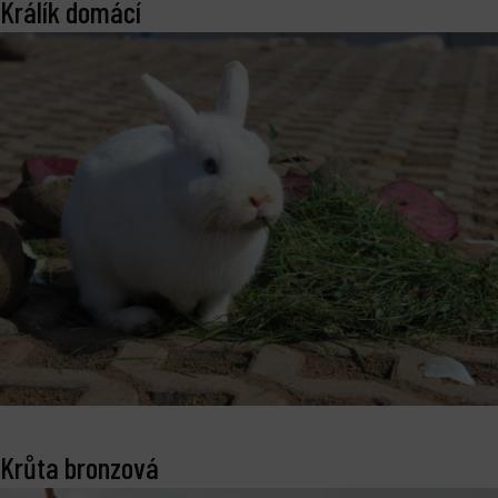
Králík domácí
Krůta bronzová