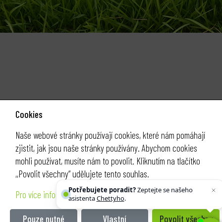
Cookies
Naše webové stránky používají cookies, které nám pomáhají
zjistit, jak jsou naše stránky používány. Abychom cookies
mohli používat, musíte nám to povolit. Kliknutím na tlačítko
,,Povolit všechny“ udělujete tento souhlas.
Potřebujete poradit?
Zeptejte se našeho
Pro více informací klikněte ZDE
asistenta
Chettyho
.
Pouze nutné
Vlastní
Povolit všechny