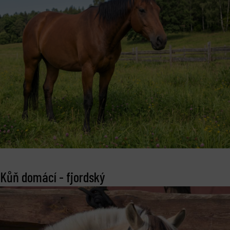
Kůň domácí - fjordský