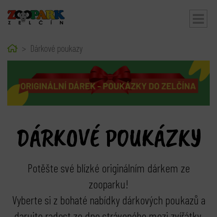
Home
Dárkové poukazy
bmenu
DÁRKOVÉ POUKÁZKY
Potěšte své blízké originálním dárkem ze
zooparku!
bmenu
Vyberte si z bohaté nabídky dárkových poukazů a
darujte radost ze dne stráveného mezi zvířátky.