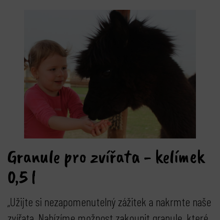
Granule pro zvířata - kelímek
0,5 l
„Užijte si nezapomenutelný zážitek a nakrmte naše
zvířata. Nabízíme možnost zakoupit granule, které