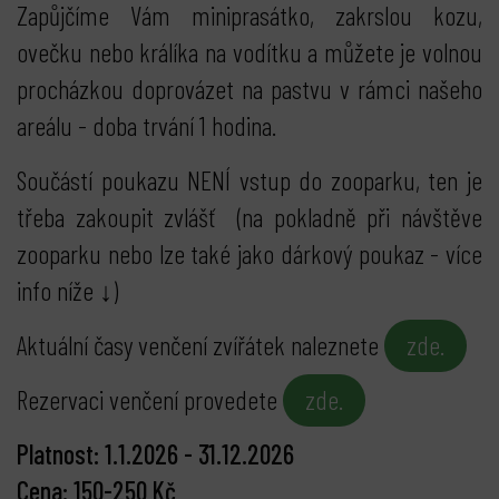
Zapůjčíme Vám miniprasátko, zakrslou kozu,
ovečku nebo králíka na vodítku a můžete je volnou
procházkou doprovázet na pastvu v rámci našeho
areálu - doba trvání 1 hodina.
Součástí poukazu NENÍ vstup do zooparku, ten je
třeba zakoupit zvlášť (na pokladně při návštěve
zooparku nebo lze také jako dárkový poukaz - více
info níže ↓)
Aktuální časy venčení zvířátek naleznete
zde.
Rezervaci venčení provedete
zde.
Platnost: 1.1.2026 - 31.12.2026
Cena: 150-250 Kč