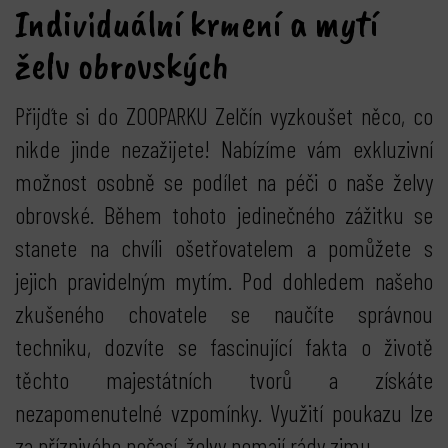
Individuální krmení a mytí
želv obrovských
Přijďte si do ZOOPARKU Zelčín vyzkoušet něco, co
nikde jinde nezažijete! Nabízíme vám exkluzivní
možnost osobně se podílet na péči o naše želvy
obrovské. Během tohoto jedinečného zážitku se
stanete na chvíli ošetřovatelem a pomůžete s
jejich pravidelným mytím. Pod dohledem našeho
zkušeného chovatele se naučíte správnou
techniku, dozvíte se fascinující fakta o životě
těchto majestátních tvorů a získáte
nezapomenutelné vzpomínky. Využití poukazu lze
za příznivého počasí, želvy nemají rády zimu.