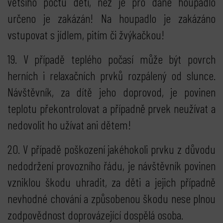
většího počtu dětí, než je pro dané houpadlo
určeno je zakázán! Na houpadlo je zakázáno
vstupovat s jídlem, pitím či žvýkačkou!
19. V případě teplého počasí může být povrch
herních i relaxačních prvků rozpálený od slunce.
Návštěvník, za dítě jeho doprovod, je povinen
teplotu překontrolovat a případně prvek neužívat a
nedovolit ho užívat ani dětem!
20. V případě poškození jakéhokoli prvku z důvodu
nedodržení provozního řádu, je návštěvník povinen
vzniklou škodu uhradit, za děti a jejich případně
nevhodné chování a způsobenou škodu nese plnou
zodpovědnost doprovázející dospělá osoba.