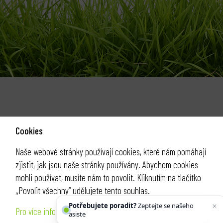
Cookies
Naše webové stránky používají cookies, které nám pomáhají
zjistit, jak jsou naše stránky používány. Abychom cookies
mohli používat, musíte nám to povolit. Kliknutím na tlačítko
,,Povolit všechny“ udělujete tento souhlas.
Potřebujete poradit?
Zeptejte se našeho
Pro více informací klikněte ZDE
asistenta
Chettyho
.