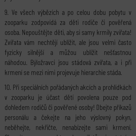
9. Ve všech výbězích a po celou dobu pobytu v
zooparku zodpovídá za děti rodiče či pověřená
osoba. Nepouštějte děti, aby si samy krmily zvířata!
Zvířata vám nechtějí ublížit, ale jsou velmi často
fyzicky silnější a můžou ublížit nešťastnou
náhodou. Býložravci jsou stádová zvířata, a i při
krmení se mezi nimi projevuje hierarchie stáda.
10. Při speciálních pořádaných akcích a prohlídkách
v zooparku je účast dětí povolena pouze pod
dohledem rodičů či pověřené osoby! Dbejte příkazů
personálu a čekejte na jeho výslovný pokyn,
neběhejte, nekřičte, nenabízejte sami krmení.