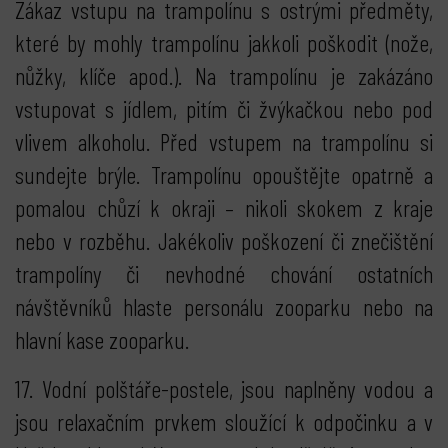
Zákaz vstupu na trampolínu s ostrými předměty,
které by mohly trampolínu jakkoli poškodit (nože,
nůžky, klíče apod.). Na trampolínu je zakázáno
vstupovat s jídlem, pitím či žvýkačkou nebo pod
vlivem alkoholu. Před vstupem na trampolínu si
sundejte brýle. Trampolínu opouštějte opatrně a
pomalou chůzí k okraji – nikoli skokem z kraje
nebo v rozběhu. Jakékoliv poškození či znečištění
trampolíny či nevhodné chování ostatních
návštěvníků hlaste personálu zooparku nebo na
hlavní kase zooparku.
17. Vodní polštáře-postele, jsou naplněny vodou a
jsou relaxačním prvkem sloužící k odpočinku a v