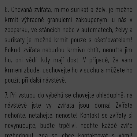
6. Chovaná zvířata, mimo surikat a želv, je možné
krmit výhradně granulemi zakoupenými u nás v
zooparku, ve stáncích nebo v automatech, želvy a
surikaty je možné krmit pouze s ošetřovatelem!
Pokud zvířata nebudou krmivo chtít, nenuťte jim
ho, oni vědí, kdy mají dost. V případě, že vám
krmení zbude, uschovejte ho v suchu a můžete ho
použít při další návštěvě.
7. Při vstupu do výběhů se chovejte ohleduplně, na
návštěvě jste vy, zvířata jsou doma! Zvířata
nehoňte, netahejte, nenoste! Kontakt se zvířaty si
nevynucujte, buďte trpěliví, nechte každé zvíře
rozhodnout, zda se chce kontaktovat s vámi!