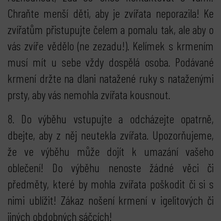
Chraňte menší děti, aby je zvířata neporazila! Ke
zvířatům přistupujte čelem a pomalu tak, ale aby o
vás zvíře vědělo (ne zezadu!). Kelímek s krmením
musí mít u sebe vždy dospělá osoba. Podávané
krmení držte na dlani natažené ruky s nataženými
prsty, aby vás nemohla zvířata kousnout.
8. Do výběhu vstupujte a odcházejte opatrně,
dbejte, aby z něj neutekla zvířata. Upozorňujeme,
že ve výběhu může dojít k umazání vašeho
oblečení! Do výběhu nenoste žádné věci či
předměty, které by mohla zvířata poškodit či si s
nimi ublížit! Zákaz nošení krmení v igelitových či
jiných obdobných sáčcích!