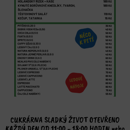
CUKRÁRNA SLADKÝ ŽIVOT OTEVŘENO
KAŽDÝ DEN OD 11:00 - 18:00 HODIN nebo
dle počasí