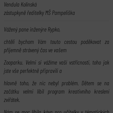
Vendula Kolínská
zástupkyně ředitelky MŠ Pampeliška
Vážený pane inženýre Rypko,
chtěli bychom Vám touto cestou poděkovat za
příjemně strávený čas ve vašem
Zooparku. Velmi si vážíme vaší vstřícnosti, toho jak
jste vše perfektně připravili a
hlavně toho, že nic nebyl problém. Dětem se na
začátku velmi líbil program kreativního kreslení
zvířátek.
Nám se moc líbila káva pro učitelky v tématických