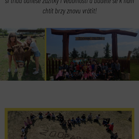
si třída odnese
zážitky i vědomosti
a budete se k nám
chtít brzy znovu vrátit!