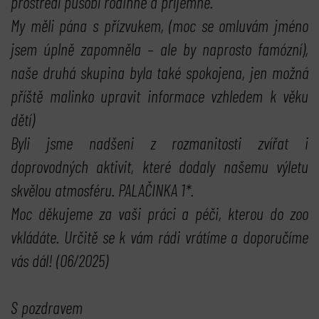
prostředí působí rodinně a příjemně.
My měli pána s přízvukem, (moc se omluvám jméno
jsem úplně zapomněla – ale by naprosto famózní),
naše druhá skupina byla také spokojena, jen možná
příště malinko upravit informace vzhledem k věku
dětí)
Byli jsme nadšeni z rozmanitosti zvířat i
doprovodných aktivit, které dodaly našemu výletu
skvělou atmosféru. PALAČINKA 1*.
Moc děkujeme za vaši práci a péči, kterou do zoo
vkládáte. Určitě se k vám rádi vrátíme a doporučíme
vás dál! (06/2025)
S pozdravem