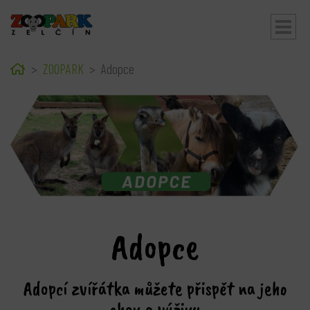
Home
ZOOPARK
Adopce
bmenu
Adopce
Adopcí zvířátka můžete přispět na jeho
chov a výživu