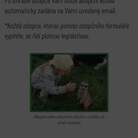
Po úhradě adopce Vám bude adopční listina
automaticky zaslána na Vámi uvedený email.
*Každá adopce, kterou pomocí adopčního formuláře
vyplníte, se řídí platnou legislativou.
Děkujeme všem adoptivním dárcům a rodičům za
přízeň zooparku