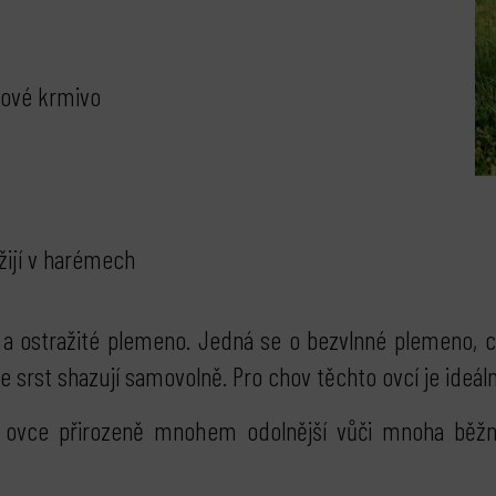
kové krmivo
žijí v harémech
a ostražité plemeno. Jedná se o bezvlnné plemeno, co
 srst shazují samovolně. Pro chov těchto ovcí je ideální
o ovce přirozeně mnohem odolnější vůči mnoha běžn