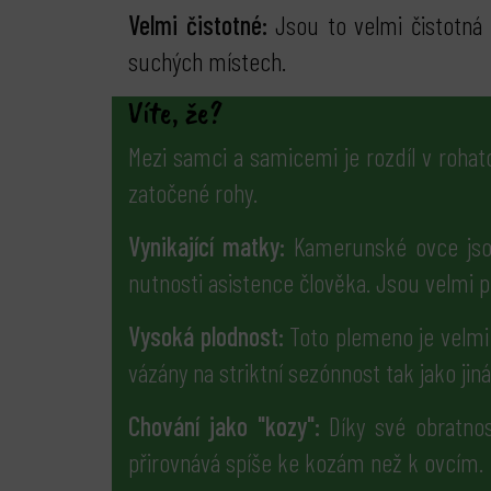
Velmi čistotné:
Jsou to velmi čistotná 
suchých místech.
Víte, že?
Mezi samci a samicemi je rozdíl v roha
zatočené rohy.
Vynikající matky:
Kamerunské ovce jso
nutnosti asistence člověka. Jsou velmi pe
Vysoká plodnost:
Toto plemeno je velmi 
vázány na striktní sezónnost tak jako jin
Chování jako "kozy":
Díky své obratnost
přirovnává spíše ke kozám než k ovcím.