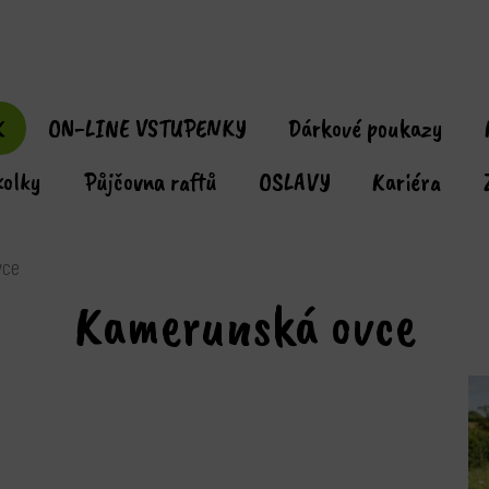
K
ON-LINE VSTUPENKY
Dárkové poukazy
kolky
Půjčovna raftů
OSLAVY
Kariéra
vce
Kamerunská ovce