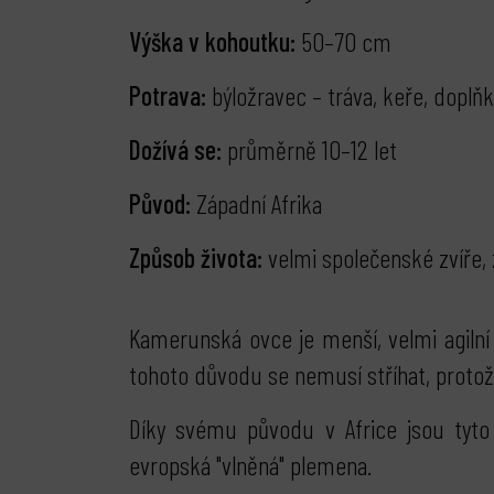
Výška v kohoutku:
50–70 cm
Potrava:
býložravec – tráva, keře, doplň
Dožívá se:
průměrně 10–12 let
Původ:
Západní Afrika
Způsob života:
velmi společenské zvíře, 
Kamerunská ovce je menší, velmi agilní 
tohoto důvodu se nemusí stříhat, protože
Díky svému původu v Africe jsou tyt
evropská "vlněná" plemena.