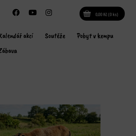
0,00 Kč (0 ks)
Kalendář akcí
Soutěže
Pobyt v kempu
Zábava