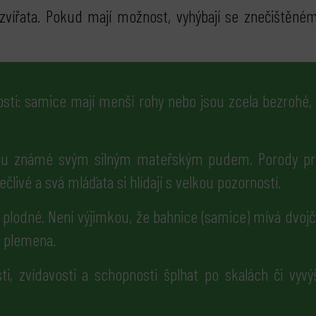
zvířata. Pokud mají možnost, vyhýbají se znečištěném
tosti: samice mají menší rohy nebo jsou zcela bezrohé
u známé svým silným mateřským pudem. Porody prob
člivé a svá mláďata si hlídají s velkou pozorností.
plodné. Není výjimkou, že bahnice (samice) mívá dvojčat
á plemena.
i, zvídavosti a schopnosti šplhat po skalách či vyv