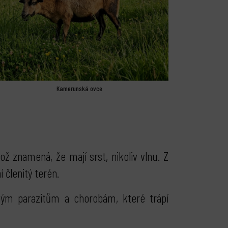
Kamerunská ovce
ž znamená, že mají srst, nikoliv vlnu. Z
 členitý terén.
ým parazitům a chorobám, které trápí