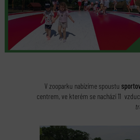
V zooparku nabízíme spoustu
sportov
centrem, ve kterém se nachází 11 vzduch
t