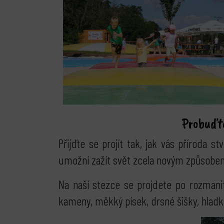
Probuďte
Přijďte se projít tak, jak vás příroda s
umožní zažít svět zcela novým způsobem. 
Na naší stezce se projdete po rozmanit
kameny, měkký písek, drsné šišky, hladké