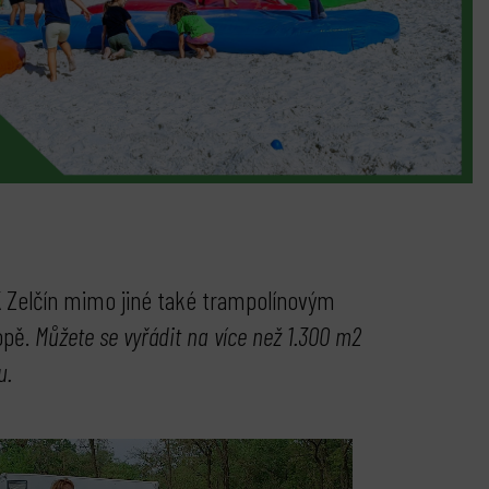
 Zelčín mimo jiné také trampolínovým
opě.
M
ůžete se vyřádit na více než
1.300 m2
u.