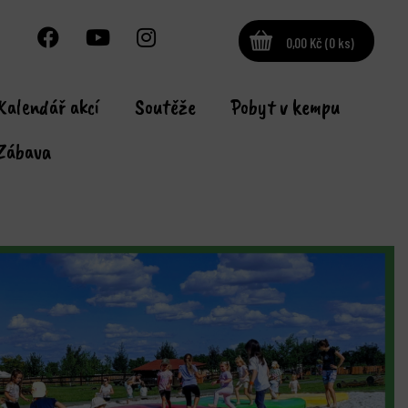
0,00 Kč (0 ks)
Kalendář akcí
Soutěže
Pobyt v kempu
Zábava