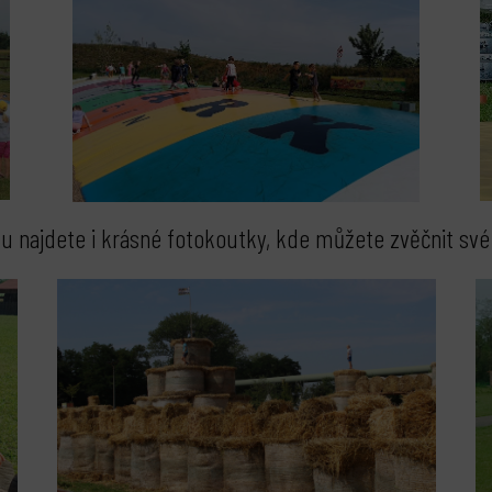
u najdete i krásné fotokoutky, kde můžete zvěčnit své