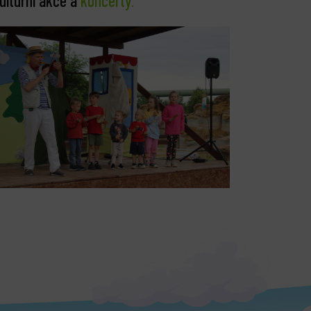
ulturní akce a
koncerty
.