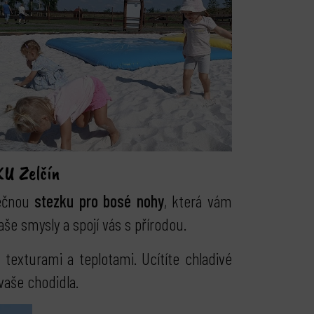
KU Zelčín
nečnou
stezku pro bosé nohy
, která vám
še smysly a spojí vás s přírodou.
texturami a teplotami. Ucítíte chladivé
vaše chodidla.