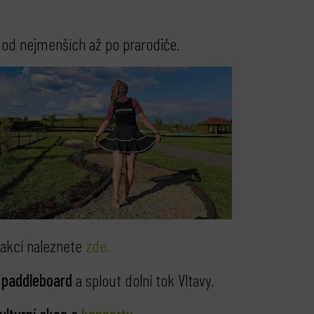
, od nejmenších až po prarodiče.
 akcí naleznete
zde.
o paddleboard
a splout dolní tok Vltavy.