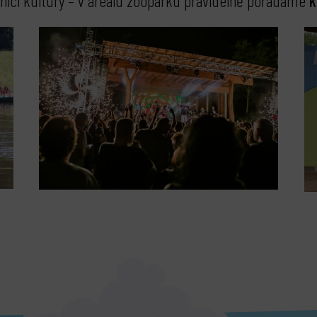
ovníci kultury – v areálu zooparku pravidelně pořádáme
k