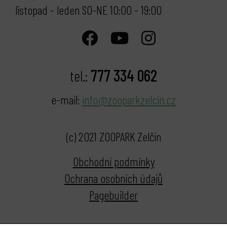
listopad - leden SO-NE 10:00 - 19:00
777 334 062
tel.:
e-mail:
info@zooparkzelcin.cz
(c) 2021 ZOOPARK Zelčín
Obchodní podmínky
Ochrana osobních údajů
Pagebuilder