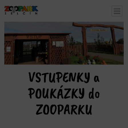
bmenu
VSTUPENKY a
POUKÁZKY do
ZOOPARKU