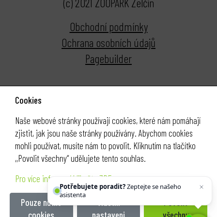
(c) 2021 ZOOPARK Zelčín
Obchodní podmínky
Ochrana osobních údajů
Pagebuilder
Cookies
Naše webové stránky používají cookies, které nám pomáhají
zjistit, jak jsou naše stránky používány. Abychom cookies
mohli používat, musíte nám to povolit. Kliknutím na tlačítko
,,Povolit všechny“ udělujete tento souhlas.
Pro více informací klikněte ZDE
Potřebujete poradit?
Zeptejte se našeho
asistenta
Chettyho
.
Pouze nutné
Vlastní
Povolit
cookies
nastaveni
všechny