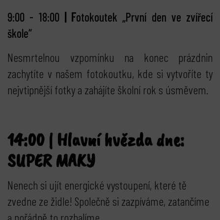
9:00 - 18:00
|
F
otokoutek „První den ve zvířecí
škole“
Nesmrtelnou vzpomínku na konec prázdnin
zachytíte v našem fotokoutku, kde si vytvoříte ty
nejvtipnější fotky a zahájíte školní rok s úsměvem.
14:00 | Hlavní hvězda dne:
SUPER MAKY
Nenech si ujít energické vystoupení, které tě
zvedne ze židle! Společně si zazpíváme, zatančíme
a pořádně to rozbalíme.