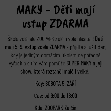
MAKY - Děti mají
vstup ZDARMA
Škola volá, ale ZOOPARK Zelčín volá hlasitěji!
Děti
mají 5. 9. vstup zcela ZDARMA
– přijďte si užít den,
kdy je jediným domácím úkolem se pořádně
vyřádit a s tím vám pomůže
SUPER MAKY a její
show, která roztančí malé i velké.
Kdy: SOBOTA 5. ZÁŘÍ
Čas: od 9:00 do 18:00
bmenu
Kde: ZOOPARK Zelčín