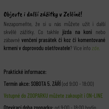
Objevte i další zážitky v Zelčíně!
Nezapomeňte, že si u nás můžete užít i další
skvělé zážitky. Co takhle
jízda na koni
nebo
zábavné
venčení prasátek či koz či komentované
krmení v doprovodu ošetřovatele
? Více info
zde.
Praktické informace:
Termín akce: SOBOTA 5. ZÁŘÍ
(od 9:00 - 18:00)
Vstupné do ZOOPARKU můžete zakoupit i ON-LINE
Otevírací doba zooparku:
od 9:00 - 18:00 hodin