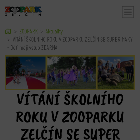
Home
ZOOPARK
Aktuality
bmenu
VÍTÁNÍ ŠKOLNÍHO ROKU V ZOOPARKU ZELČÍN SE SUPER MAKY
- Děti mají vstup ZDARMA
VÍTÁNÍ ŠKOLNÍHO
ROKU V ZOOPARKU
ZELČÍN SE SUPER