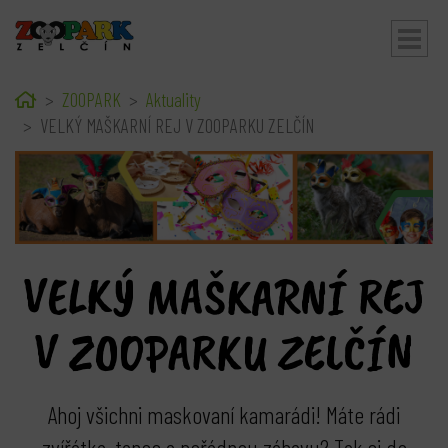
Home
ZOOPARK
Aktuality
bmenu
VELKÝ MAŠKARNÍ REJ V ZOOPARKU ZELČÍN
VELKÝ MAŠKARNÍ REJ
V ZOOPARKU ZELČÍN
Ahoj všichni maskovaní kamarádi! Máte rádi
zvířátka, tanec a pořádnou zábavu? Tak si do