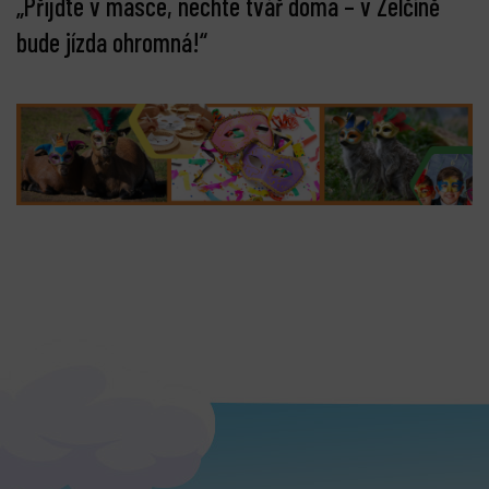
„Přijďte v masce, nechte tvář doma – v Zelčíně
bude jízda ohromná!“