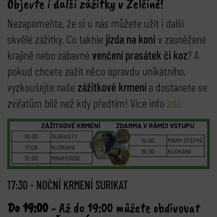
Objevte i další zážitky v Zelčíně!
Nezapomeňte, že si u nás můžete užít i další
skvělé zážitky. Co takhle
jízda na koni
v zasněžené
krajině nebo zábavné
venčení prasátek či koz
? A
pokud chcete zažít něco opravdu unikátního,
vyzkoušejte naše
zážitkové krmení
a dostanete se
zvířatům blíž než kdy předtím! Více info
zde.
1
7:30 - NOČNÍ KRMENÍ SURIKAT
Do 19:00
- Až do 19:00 můžete obdivovat