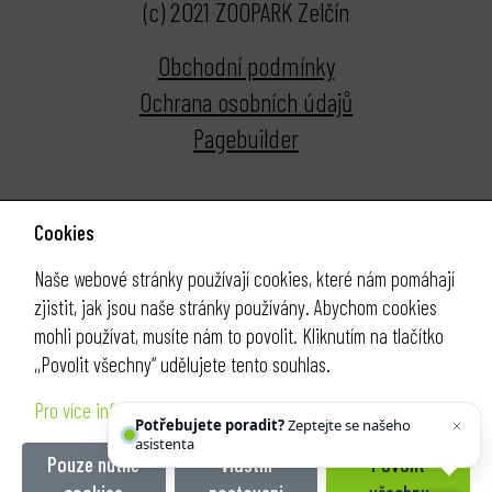
(c) 2021 ZOOPARK Zelčín
Obchodní podmínky
Ochrana osobních údajů
Pagebuilder
Cookies
Naše webové stránky používají cookies, které nám pomáhají
zjistit, jak jsou naše stránky používány. Abychom cookies
mohli používat, musíte nám to povolit. Kliknutím na tlačítko
,,Povolit všechny“ udělujete tento souhlas.
Pro více informací klikněte ZDE
Potřebujete poradit?
Zeptejte se našeho
asistenta
Chettyho
.
Pouze nutné
Vlastní
Povolit