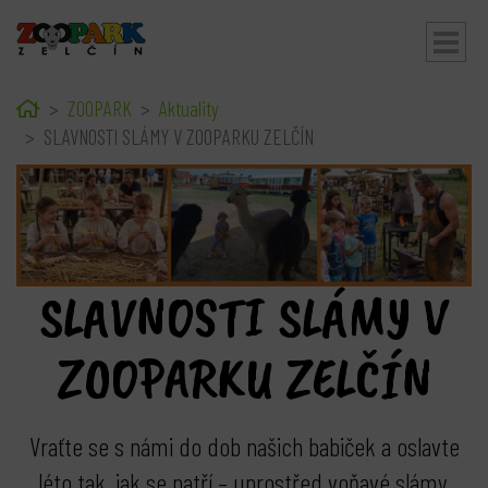
Home
ZOOPARK
Aktuality
bmenu
SLAVNOSTI SLÁMY V ZOOPARKU ZELČÍN
SLAVNOSTI SLÁMY V
ZOOPARKU ZELČÍN
Vraťte se s námi do dob našich babiček a oslavte
léto tak, jak se patří – uprostřed voňavé slámy,