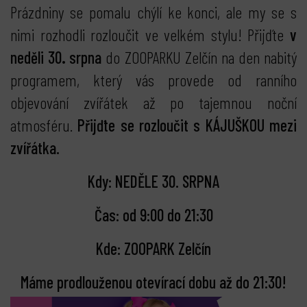
Prázdniny se pomalu chýlí ke konci, ale my se s
nimi rozhodli rozloučit ve velkém stylu! Přijďte
v
neděli 30
.
srpna
do ZOOPARKU Zelčín na den nabitý
programem, který vás provede od ranního
objevování zvířátek až po tajemnou noční
atmosféru.
Přijďte se rozloučit s KÁJUŠKOU mezi
zvířátka.
Kdy: NEDĚLE 30. SRPNA
Čas: od 9:00 do 21:30
Kde: ZOOPARK Zelčín
bmenu
Máme prodlouženou otevírací dobu až do 21:30!