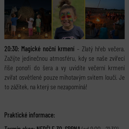
20:30: Magické noční krmení
– Zlatý hřeb večera.
Zažijte jedinečnou atmosféru, kdy se naše zvířecí
říše ponoří do šera a vy uvidíte večerní krmení
zvířat osvětlené pouze mihotavým svitem loučí. Je
to zážitek, na který se nezapomíná!
Praktické informace:
Termín akce: NEDĚLE 30. SRPNA
(od 9:00 - 21:30)