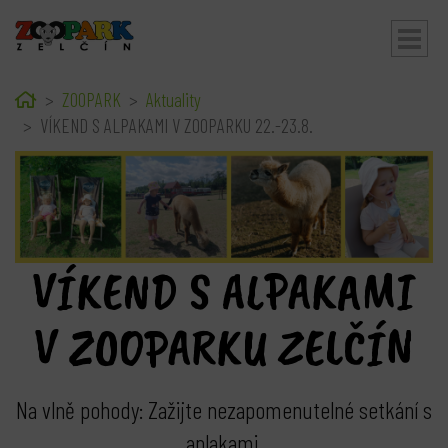
Home
ZOOPARK
Aktuality
bmenu
VÍKEND S ALPAKAMI V ZOOPARKU 22.-23.8.
VÍKEND S ALPAKAMI
V ZOOPARKU ZELČÍN
Na vlně pohody: Zažijte nezapomenutelné setkání s
aplakami.