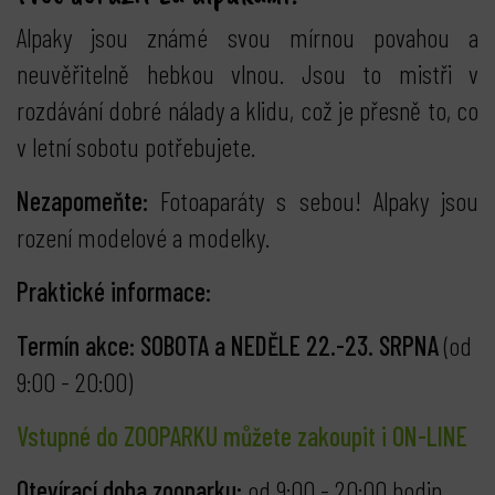
Alpaky jsou známé svou mírnou povahou a
neuvěřitelně hebkou vlnou. Jsou to mistři v
rozdávání dobré nálady a klidu, což je přesně to, co
v letní sobotu potřebujete.
Nezapomeňte:
Fotoaparáty s sebou! Alpaky jsou
rození modelové a modelky.
Praktické informace:
Termín akce: SOBOTA a NEDĚLE 22.-23. SRPNA
(od
9:00 - 20:00)
Vstupné do ZOOPARKU můžete zakoupit i ON-LINE
Otevírací doba zooparku:
od 9:00 - 20:00 hodin