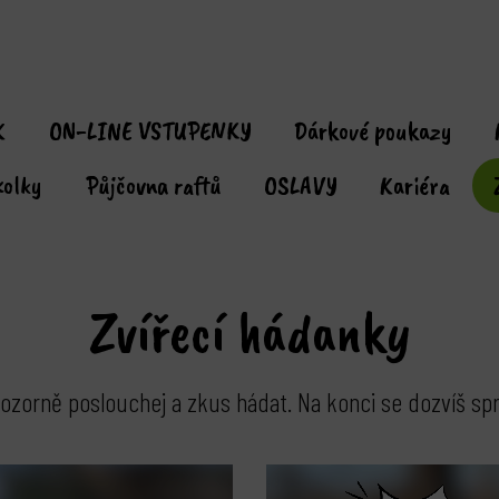
K
ON-LINE VSTUPENKY
Dárkové poukazy
kolky
Půjčovna raftů
OSLAVY
Kariéra
Zvířecí hádanky
 pozorně poslouchej a zkus hádat. Na konci se dozvíš s