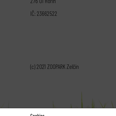
276 01 Hořín
IČ: 23662522
(c) 2021 ZOOPARK Zelčín
Cookies