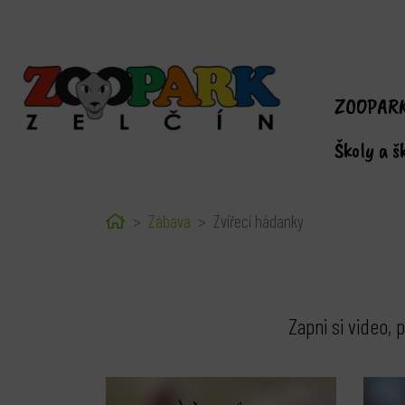
ZOOPAR
Školy a š
Home
Zábava
Zvířecí hádanky
Zapni si video,