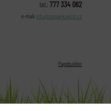
777 334 062
tel.:
e-mail:
info@zooparkzelcin.cz
Pagebuilder