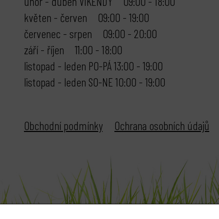
únor - duben VÍKENDY 09:00 - 18:00
květen - červen 09:00 - 19:00
červenec - srpen 09:00 - 20:00
září - říjen 11:00 - 18:00
listopad - leden PO-PÁ 13:00 - 19:00
listopad - leden SO-NE 10:00 - 19:00
Obchodní podmínky
Ochrana osobních údajů