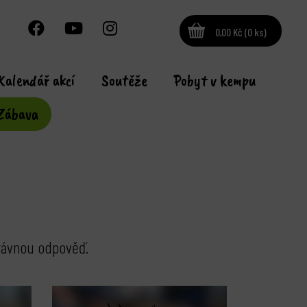
0,00 Kč (0 ks)
Kalendář akcí
Soutěže
Pobyt v kempu
Zábava
právnou odpověď.