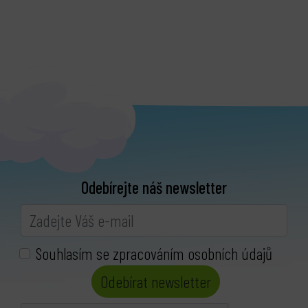
Odebírejte náš newsletter
Souhlasím se zpracováním osobních údajů
Odebírat newsletter
bmenu