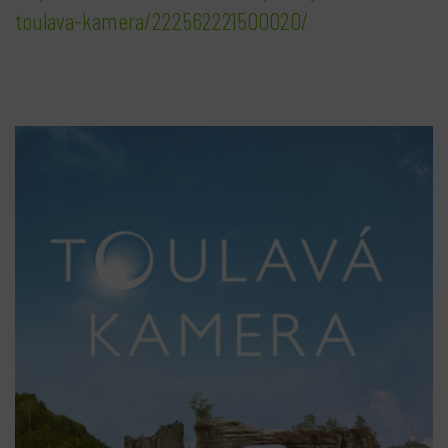
toulava-kamera/222562221500020/
bmenu