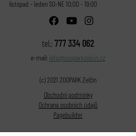
listopad - leden SO-NE 10:00 - 19:00
777 334 062
tel.:
e-mail:
info@zooparkzelcin.cz
(c) 2021 ZOOPARK Zelčín
Obchodní podmínky
Ochrana osobních údajů
Pagebuilder