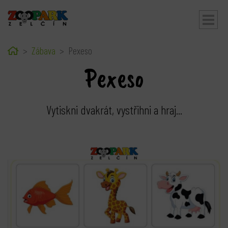
Home
Zábava
Pexeso
bmenu
Pexeso
Vytiskni dvakrát, vystřihni a hraj...
bmenu