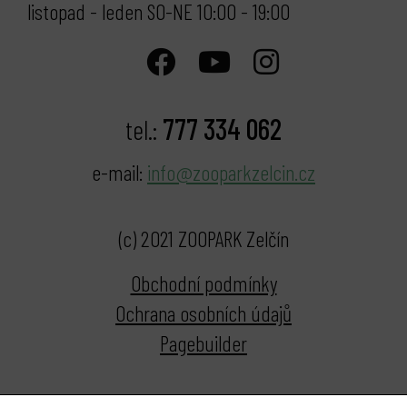
listopad - leden SO-NE 10:00 - 19:00
777 334 062
tel.:
e-mail:
info@zooparkzelcin.cz
(c) 2021 ZOOPARK Zelčín
Obchodní podmínky
Ochrana osobních údajů
Pagebuilder