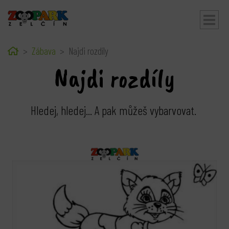
Home
Zábava
Najdi rozdíly
bmenu
Najdi rozdíly
Hledej, hledej... A pak můžeš vybarvovat.
bmenu